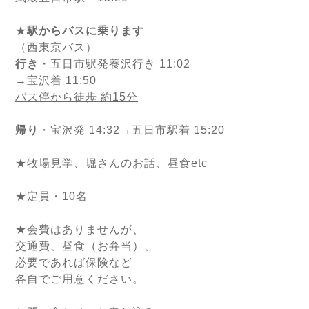
★
駅からバスに乗ります
（西東京バス）
行き
・五日市駅発養沢行き 11:02
→宝沢着 11:50
バス停から徒歩 約15分
帰り
・宝沢発 14:32→五日市駅着 15:20
★牧場見学、堀さんのお話、昼食etc
★定員・10名
★会費はありませんが、
交通費、昼食（お弁当）、
必要であれば保険など
各自でご用意ください。