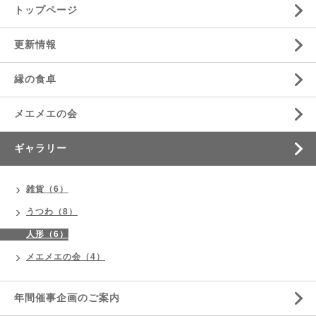
トップページ
更新情報
縁の食卓
メエメエの会
ギャラリー
雑貨（6）
うつわ（8）
人形（6）
メエメエの会（4）
年間催事企画のご案内