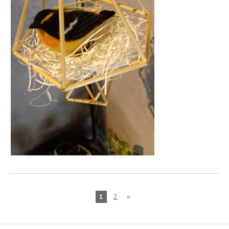
1
2
»