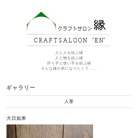
人と人を結ぶ縁
人と物を結ぶ縁
作り手と使い手を結ぶ縁
そんな縁の糸になりたくて……
ギャラリー
人形
大日如来